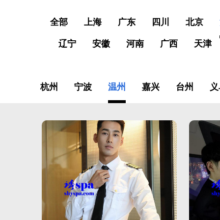
全部
上海
广东
四川
北京
辽宁
安徽
河南
广西
天津
杭州
宁波
温州
嘉兴
台州
义