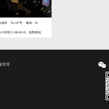
在温州
No.107号
级别：1k
小哥哥21-180-60-18，清秀/阳光
服管理