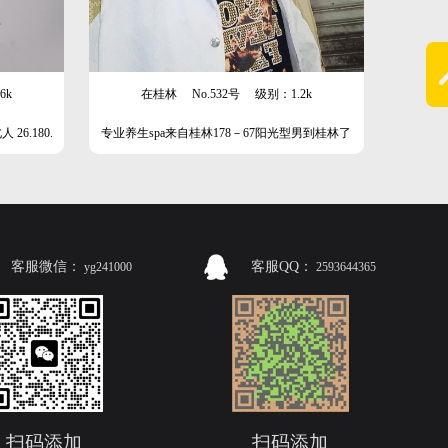
6k
在桂林
No.532号
级别：1.2k
26.180.
专业养生spa来自桂林178－67阳光型男到桂林了
客服微信：
客服QQ：
yg241000
2593644365
扫码添加
扫码添加