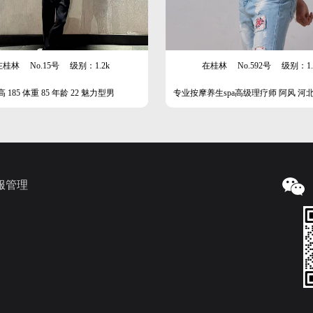
在桂林
No.15号
级别：1.2k
在桂林
No.592号
级别：1.
 185 体重 85 年龄 22 魅力型男
专业按摩养生spa高级理疗师 阿风 河北人 
75 肌肉运动型男
服管理