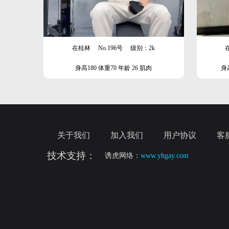
在桂林
No.196号
级别：2k
身高180 体重70 年龄 26 肌肉
身高
关于我们
加入我们
用户协议
客
技术支持：
诱虎网络：
www.yhgay.com