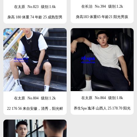
在长治
No.394
级别:1.2k
在太原
No.823
级别:1.6k
身高183 体重65 年龄21 阳光男孩
身高 180 体重 74 年龄 25 成熟型男
在太原
No.864
级别:1.8k
在太原
No.804
级别:1.2k
养生Spa 逸泽 山西人 25.178.70 阳光
22 176 56 来自安徽，清秀，阳光鲜
爷们
肉