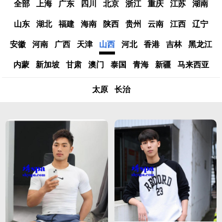
全部
上海
广东
四川
北京
浙江
重庆
江苏
湖南
山东
湖北
福建
海南
陕西
贵州
云南
江西
辽宁
安徽
河南
广西
天津
山西
河北
香港
吉林
黑龙江
内蒙
新加坡
甘肃
澳门
泰国
青海
新疆
马来西亚
太原
长治