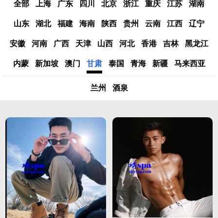
全部
上海
广东
四川
北京
浙江
重庆
江苏
湖南
山东
湖北
福建
海南
陕西
贵州
云南
江西
辽宁
安徽
河南
广西
天津
山西
河北
香港
吉林
黑龙江
内蒙
新加坡
澳门
甘肃
泰国
青海
新疆
马来西亚
兰州
酒泉