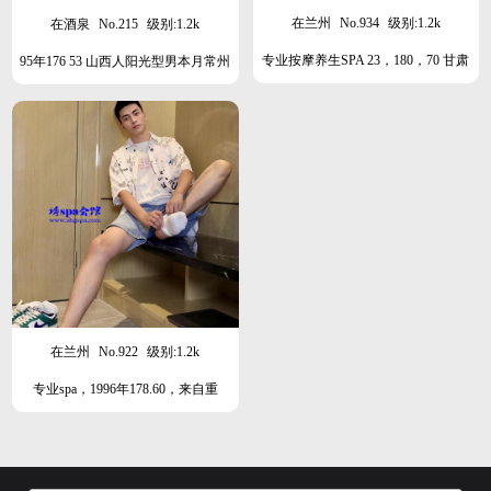
在兰州
No.934
级别:1.2k
在酒泉
No.215
级别:1.2k
专业按摩养生SPA 23，180，70 甘肃
95年176 53 山西人阳光型男本月常州
人 肌肉/型男/阳光/爷们/小狼狗
在兰州
No.922
级别:1.2k
专业spa，1996年178.60，来自重
庆，，可安排各地，阳光精干，运动
制服